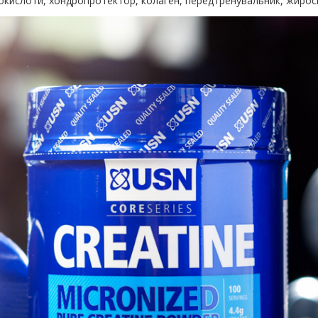
інокислоти, хондропротектор, колаген, передтренувальник, жирос