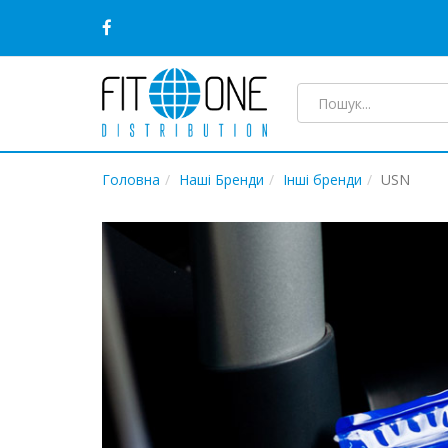
Головна
Наші Бренди
Інші бренди
USN