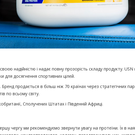
я своєю надійністю і надає повну прозорість складу продукту. US
и для досягнення спортивних цілей.
 Бренд продається в більш ніж 70 країнах через стратегічних па
тів по всьому світу.
обританії, Сполучених Штатах і Південній Африці.
ршу чергу ми рекомендуємо звернути увагу на протеїни. Їх в наяв