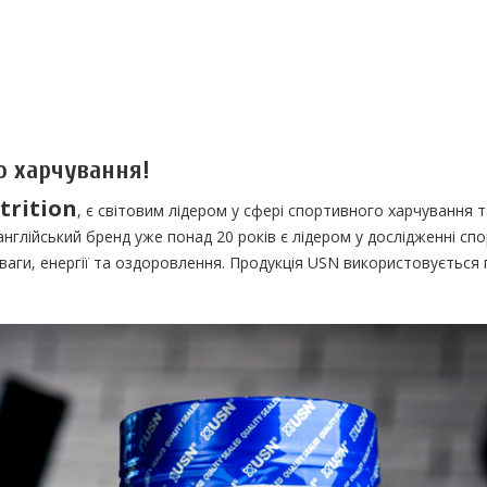
о харчування!
trition
, є світовим лідером у сфері спортивного харчування 
англійський бренд уже понад 20 років є лідером у дослідженні с
ваги, енергії та оздоровлення. Продукція USN використовуєтьс