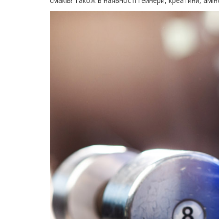
смаків! Також в наявності гейнери, креатини, ам