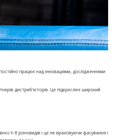
N постійно працює над інноваціями, дослідженнями
ртнерів-дистриб'юторів. Це підкреслює широкий
ності 8 різновидів і це не враховуючи фасування і